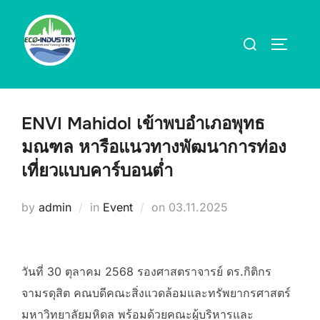
Skip
to
Search
TOGGLE
content
for:
ENVI Mahidol เข้าพบอำเภอพุทธ
มณฑล หารือแนวทางพัฒนาการท่อง
เที่ยวแบบคาร์บอนต่ำ
Posted
by
admin
in
Event
on
03.11.2025
on
วันที่ 30 ตุลาคม 2568 รองศาสตราจารย์ ดร.กิติกร
จามรดุสิต คณบดีคณะสิ่งแวดล้อมและทรัพยากรศาสตร์
มหาวิทยาลัยมหิดล พร้อมด้วยคณะผู้บริหารและ