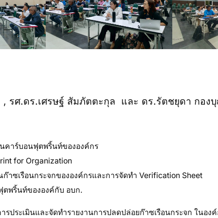
ต , รศ.ดร.เศรษฐ์ สัมภัตตะกุล และ ดร.รัตชยุดา กองบ
คาร์บอนฟุตพริ้นท์ขององค์กร
int for Organization
มาณก๊าซเรือนกระจกขององค์กรและการจัดทำ Verification Sheet
ุตพริ้นท์ขององค์กับ อบก.
นฐานการประเมินและจัดทำรายงานการปลดปล่อยก๊าซเรือนกระจก ในอ