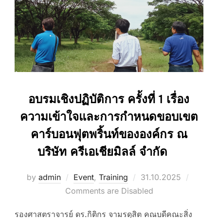
อบรมเชิงปฏิบัติการ ครั้งที่ 1 เรื่อง
ความเข้าใจและการกำหนดขอบเขต
คาร์บอนฟุตพริ้นท์ขององค์กร ณ
บริษัท ครีเอเชียมิลล์ จำกัด
Posted
by
admin
Event
,
Training
31.10.2025
on
Comments are Disabled
รองศาสตราจารย์ ดร.กิติกร จามรดุสิต คณบดีคณะสิ่ง