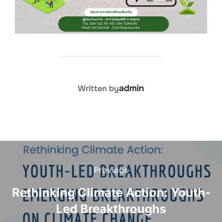
POST AUTHOR
admin
Written by
Post
navigation
Previous
Previous
Rethinking Climate Action: Youth-
Led Breakthroughs