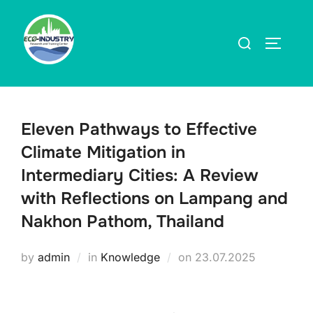
Skip
to
Search
TOGGLE
content
for:
Eleven Pathways to Effective
Climate Mitigation in
Intermediary Cities: A Review
with Reflections on Lampang and
Nakhon Pathom, Thailand
Posted
by
admin
in
Knowledge
on
23.07.2025
on