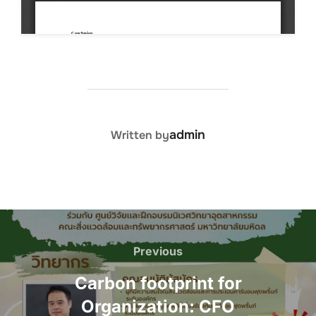
POST AUTHOR
admin
Written by
Post
navigation
Previous
Previous
Carbon footprint for
Organization: CFO